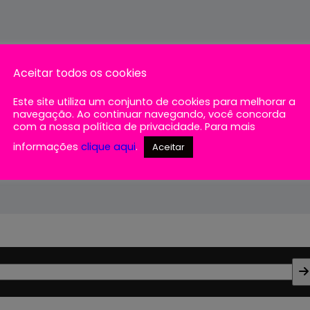
Aceitar todos os cookies
Este site utiliza um conjunto de cookies para melhorar a
navegação. Ao continuar navegando, você concorda
com a nossa política de privacidade. Para mais
ce
informações
clique aqui
.
Aceitar