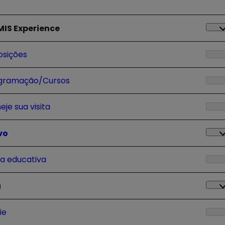
 MIS Experience
osições
gramação/Cursos
eje sua visita
vo
ta educativa
u
ie