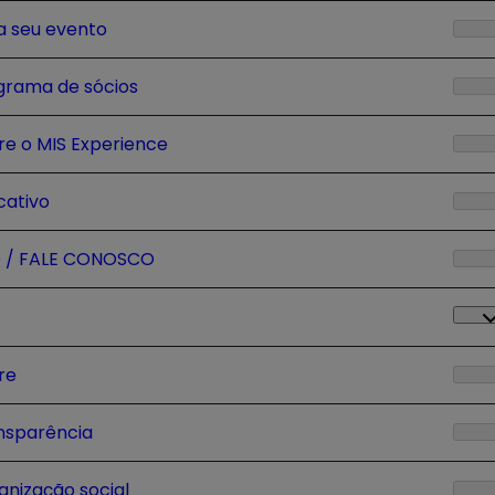
a seu evento
grama de sócios
re o MIS Experience
cativo
 / FALE CONOSCO
re
nsparência
anização social