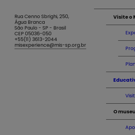
Rua Cenno Sbrighi, 250,
Visite o
Água Branca
São Paulo - SP - Brasil
Exp
CEP 05036-050
+55(11) 3613-2044
misexperience@mis-sp.org.br
Pro
Plan
Educati
Visi
O muse
Apo