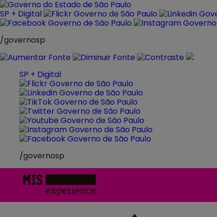
Pular
para
SP + Digital
o
conteúdo
/governosp
SP + Digital
/governosp
MIS
Experience