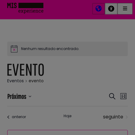
Men
MIS
Prin
Experience
Nenhum resultado encontrado.
EVENTO
Eventos
evento
Pesqui
Nav
Próximos
Procurar
Lista
do
e
Selecione
eventos
visu
a
naveg
Eve
data.
Eventos
Hoje
seguinte
Eventos
anterior
de
visuais