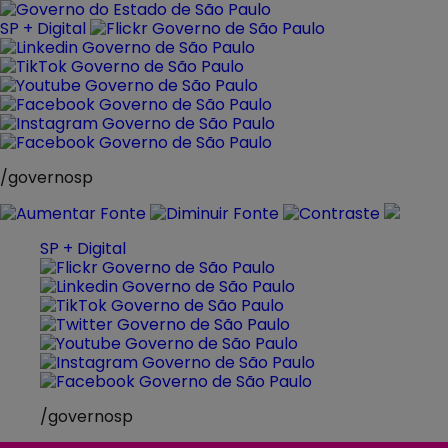
Pular
para
SP + Digital
o
conteúdo
/governosp
SP + Digital
/governosp