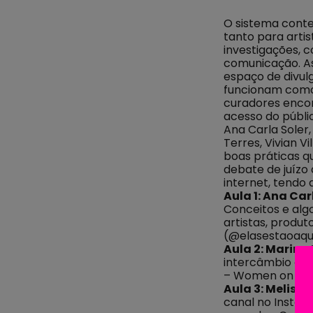
O sistema conte
tanto para arti
investigações, 
comunicação. As
espaço de divul
funcionam como 
curadores encon
acesso do públi
Ana Carla Soler
Terres, Vivian V
boas práticas q
debate de juízo 
internet, tendo
Aula 1: Ana Car
Conceitos e alg
artistas, produt
(@elasestaoaqu
Aula 2: Marina 
intercâmbio e c
– Women on Wall
Aula 3: Melissa
canal no Instag