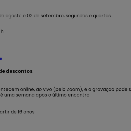
28 de agosto e 02 de setembro, segundas e quartas
1h
R
 de descontos
ontecem online, ao vivo (pelo Zoom), e a gravação pode 
té uma semana após o último encontro
partir de 16 anos