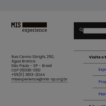
Buscar
por:
MIS
Experience
Rua Cenno Sbrighi, 250,
Visite o
Água Branca
São Paulo - SP - Brasil
Exp
CEP 05036-050
+55(11) 3613-2044
misexperience@mis-sp.org.br
Pro
Plan