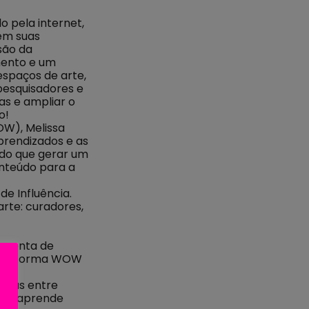
o pela internet,
em suas
são da
mento e um
espaços de arte,
pesquisadores e
as e ampliar o
do!
OW), Melissa
aprendizados e as
 do que gerar um
onteúdo para a
de Influência.
rte: curadores,
amenta de
 Plataforma WOW
s
enças entre
e se aprende