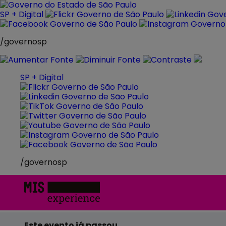
Pular
para
SP + Digital
o
conteúdo
/governosp
SP + Digital
/governosp
MIS
Experience
Este evento já passou.