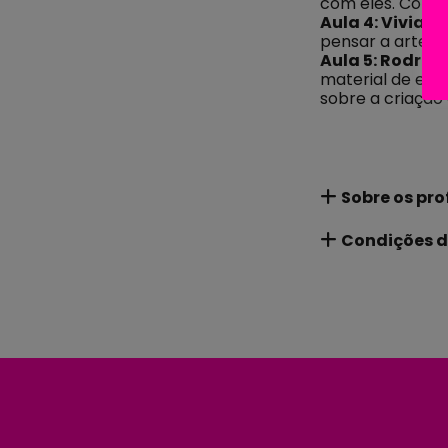
com eles. Como 
Aula 4: Vivian 
pensar a arte p
Aula 5: Rodrig
material de ensi
sobre a criação
Sobre os pro
Condições d