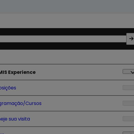
 MIS Experience
osições
gramação/Cursos
eje sua visita