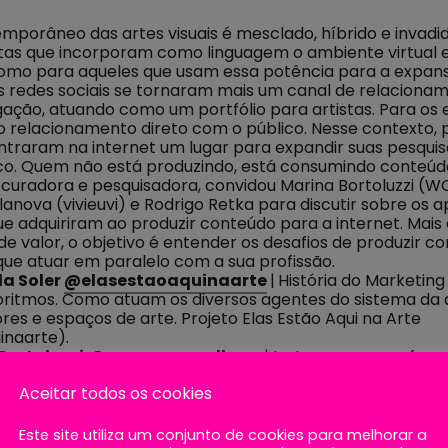
mporâneo das artes visuais é mesclado, híbrido e invadid
stas que incorporam como linguagem o ambiente virtual 
como para aqueles que usam essa potência para a expan
 redes sociais se tornaram mais um canal de relaciona
gação, atuando como um portfólio para artistas. Para os 
relacionamento direto com o público. Nesse contexto, 
traram na internet um lugar para expandir suas pesquis
co. Quem não está produzindo, está consumindo conteú
, curadora e pesquisadora, convidou Marina Bortoluzzi (W
illanova (vivieuvi) e Rodrigo Retka para discutir sobre os 
ue adquiriram ao produzir conteúdo para a internet. Mais
de valor, o objetivo é entender os desafios de produzir c
 que atuar em paralelo com a sua profissão.
la Soler
@elasestaoaquinaarte
|
História do Marketing 
oritmos. Como atuam os diversos agentes do sistema da a
ores e espaços de arte. Projeto Elas Estão Aqui na Arte
inaarte).
Bortoluzzi
@womenonwalls.co
| Instagram como ferr
onexões nas artes (case de um milhão de seguidores).
Aceitar todos os cookies
s. O digital como recurso de criação de novas realidade
 Terres
@terres_melis
|
Vídeos curtos sobre arte. Difer
ram e no TikTok. Quem são os públicos dos canais e o qu
Este site utiliza um conjunto de cookies para melhorar a