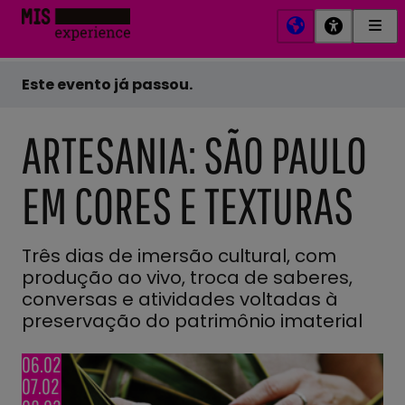
Men
MIS
Prin
Experience
Este evento já passou.
ARTESANIA: SÃO PAULO
EM CORES E TEXTURAS
Três dias de imersão cultural, com
produção ao vivo, troca de saberes,
conversas e atividades voltadas à
preservação do patrimônio imaterial
06.02
07.02