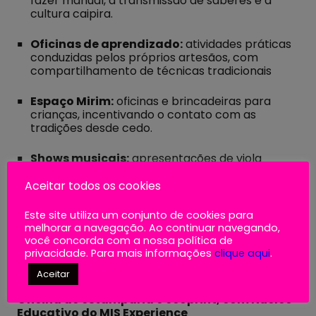
fazer manual, a transmissão de saberes e a
cultura caipira.
Oficinas de aprendizado:
atividades práticas
conduzidas pelos próprios artesãos, com
compartilhamento de técnicas tradicionais
Espaço Mirim:
oficinas e brincadeiras para
crianças, incentivando o contato com as
tradições desde cedo.
Shows musicais:
apresentações de viola
caipira (sábado) e música sertaneja (domingo).
Aceitar todos os cookies
Culinária caipira:
sabores tradicionais vindos
de Taubaté (comida caipira), Cajamar (doces
Este site utiliza um conjunto de cookies para
melhorar a navegação. Ao continuar navegando,
de corte) e Itapetininga (bolinho caipira).
você concorda com a nossa política de
Espaço expositivo:
A riqueza cultural da zona
privacidade. Para mais informações
clique aqui
.
rural de Nazaré Paulista, SP e exposição de
Artesanato Tradicional de mestres paulistas.
Aceitar
Oficina de estamparia e ecoprint, com Núcleo
Educativo do MIS Experience