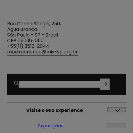
Experience
Rua Cenno Sbrighi, 250,
Água Branca
São Paulo - SP - Brasil
CEP 05036-050
+55(11) 3613-2044
misexperience@mis-sp.org.br
Buscar
por:
Visite o MIS Experience
Exposições