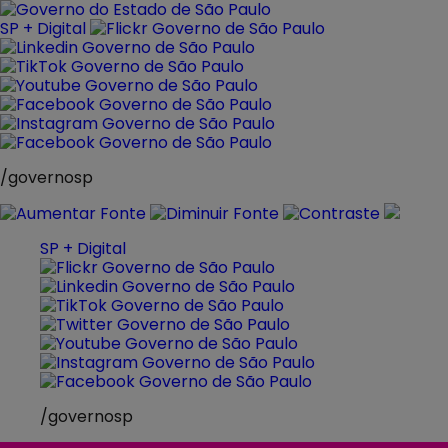
Pular
para
SP + Digital
o
conteúdo
/governosp
SP + Digital
/governosp