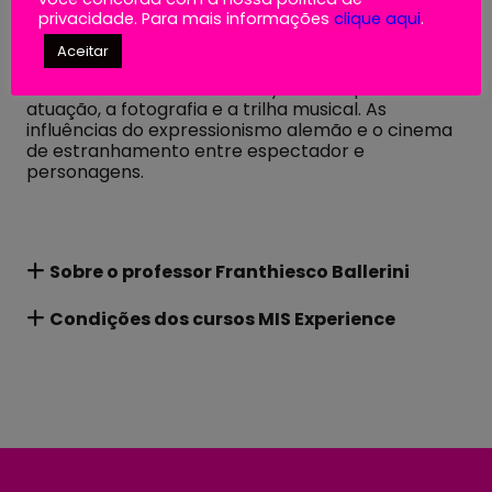
chegada da censura e a proposta antropofágica
privacidade. Para mais informações
clique aqui
.
do cinema marginal.
Aula 6 | David Lynch e Yorgos Lanthimos
Aceitar
O contexto do cinema noir e do surrealismo. O
metacinema: a crítica a Hollywood. O processo de
atuação, a fotografia e a trilha musical. As
influências do expressionismo alemão e o cinema
de estranhamento entre espectador e
personagens.
Sobre o professor
Franthiesco Ballerini
Condições dos cursos MIS
Experience