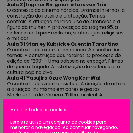
Aula 2 | Ingmar Bergman e Lars von Trier
O contexto do cinema nórdico. Dramas internos: a
construção do roteiro e a atuação. Temas
centrais. A atuação nórdica. Uso de símbolos e a
figura da mulher. A provocação do Dogma 95, a
violência no hiper-realismo, simbologias religiosas
e míticas.
Aula 3 | Stanley Kubrick e Quentin Tarantino
O contexto do cinema americano. A escolha dos
temas. A construção dos roteiros. O processo de
edição de “2001 – Uma odisseia no espaço”. Filmes
de guerra. Legado. A estetização da violência e a
cultura pop no divã.
Aula 4 | Yasujiro Ozu e Wong Kar-Wai
O contexto do cinema asiático. A direção de arte e
a atuação: intimismo em cores e gestos.
Movimentos de câmera. Trilha musical. A
contemplação asiática. Atuações intimistas do
cinema de Hong Kong.
Aceitar todos os cookies
Aula 5 | Glauber Rocha e Rogério Sganzerla
O contexto do cinema brasileiro. Cinema Novo: o
Este site utiliza um conjunto de cookies para
maior movimento cinematográfico do hemisfério
melhorar a navegação. Ao continuar navegando,
sul. O legado do movimento no cinema brasileiro. A
você concorda com a nossa política de