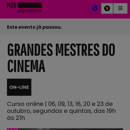
Men
MIS
Prin
Experience
Este evento já passou.
GRANDES MESTRES DO
CINEMA
ON-LINE
Curso online | 06, 09, 13, 16, 20 e 23 de
outubro, segundas e quintas, das 19h
às 21h