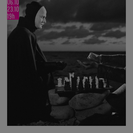
06.10
23.10
19h