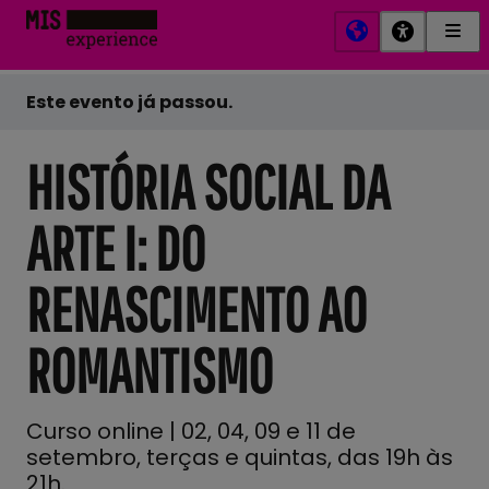
Men
MIS
Prin
Experience
Este evento já passou.
HISTÓRIA SOCIAL DA
ARTE I: DO
RENASCIMENTO AO
ROMANTISMO
Curso online | 02, 04, 09 e 11 de
setembro, terças e quintas, das 19h às
21h.