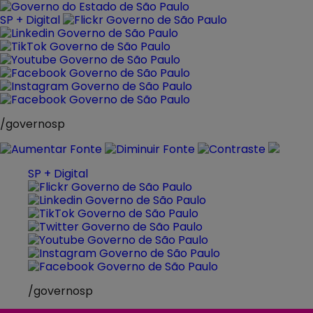
Pular
para
SP + Digital
o
conteúdo
/governosp
SP + Digital
/governosp