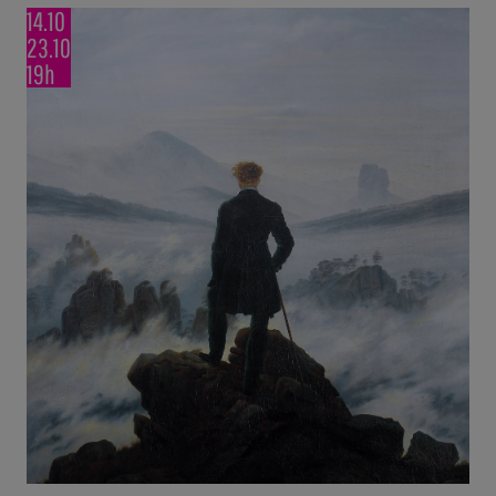
14.10
23.10
19h