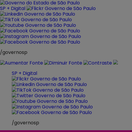
Pular
para
SP + Digital
o
conteúdo
/governosp
SP + Digital
/governosp