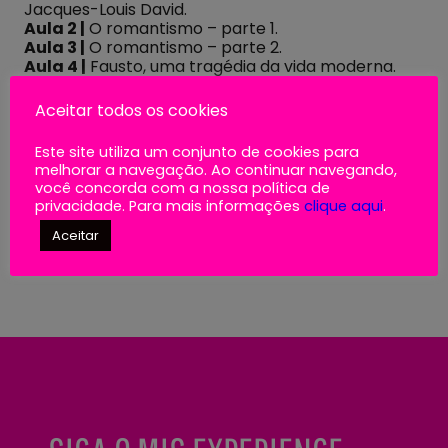
Jacques-Louis David.
Aula 2 |
O romantismo – parte 1.
Aula 3 |
O romantismo – parte 2.
Aula 4 |
Fausto, uma tragédia da vida moderna.
Aceitar todos os cookies
Este site utiliza um conjunto de cookies para
Sobre o professor Claudinei Cássio de
melhorar a navegação. Ao continuar navegando,
Rezende
você concorda com a nossa política de
privacidade. Para mais informações
clique aqui
.
Condições dos cursos MIS
Aceitar