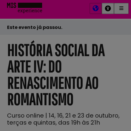
Men
MIS
Prin
Experience
Este evento já passou.
HISTÓRIA SOCIAL DA
ARTE IV: DO
RENASCIMENTO AO
ROMANTISMO
Curso online | 14, 16, 21 e 23 de outubro,
terças e quintas, das 19h às 21h