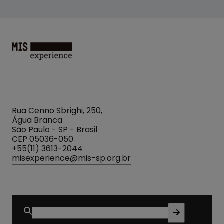
MIS
Experience
Rua Cenno Sbrighi, 250,
Água Branca
São Paulo - SP - Brasil
CEP 05036-050
+55(11) 3613-2044
misexperience@mis-sp.org.br
Buscar
por: