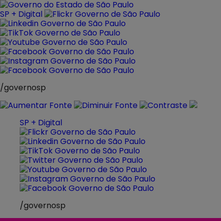
Pular
para
SP + Digital
o
conteúdo
/governosp
SP + Digital
/governosp