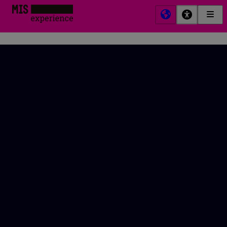
Men
MIS
Prin
Experience